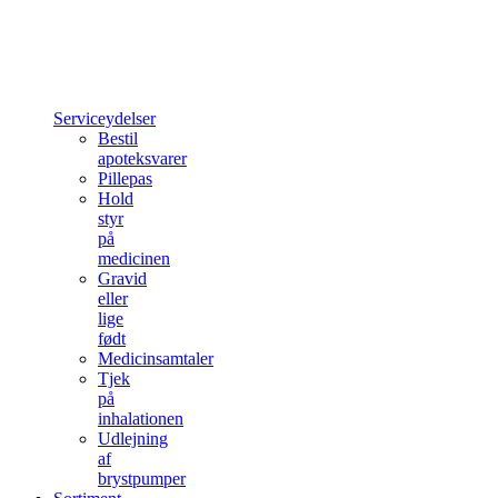
Serviceydelser
Bestil
apoteksvarer
Pillepas
Hold
styr
på
medicinen
Gravid
eller
lige
født
Medicinsamtaler
Tjek
på
inhalationen
Udlejning
af
brystpumper