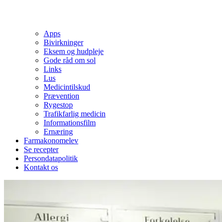
Apps
Bivirkninger
Eksem og hudpleje
Gode råd om sol
Links
Lus
Medicintilskud
Prævention
Rygestop
Trafikfarlig medicin
Informationsfilm
Ernæring
Farmakonomelev
Se recepter
Persondatapolitik
Kontakt os