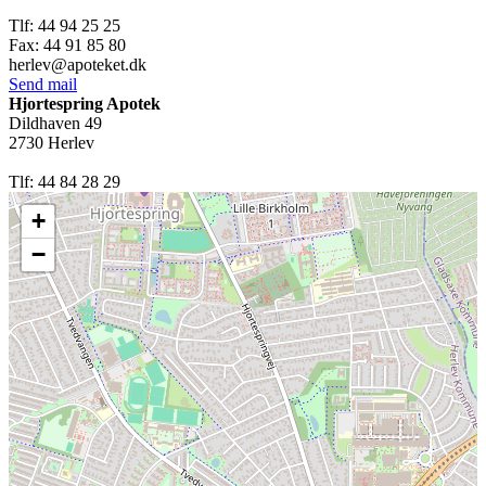
Tlf:
44 94 25 25
Fax:
44 91 85 80
herlev@apoteket.dk
Send mail
Hjortespring Apotek
Dildhaven 49
2730
Herlev
Tlf:
44 84 28 29
+
−