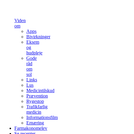
Viden
om
Apps
Bivirkninger
Eksem
og
hudpleje
Gode
råd
om
sol
Links
Lus
Medicintilskud
Prævention
Rygestop
Trafikfarlig
medicin
Informationsfilm
Ernæring
Farmakonomelev
Se recepter