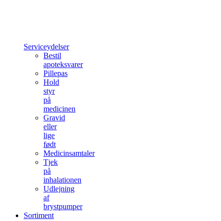
Serviceydelser
Bestil
apoteksvarer
Pillepas
Hold
styr
på
medicinen
Gravid
eller
lige
født
Medicinsamtaler
Tjek
på
inhalationen
Udlejning
af
brystpumper
Sortiment