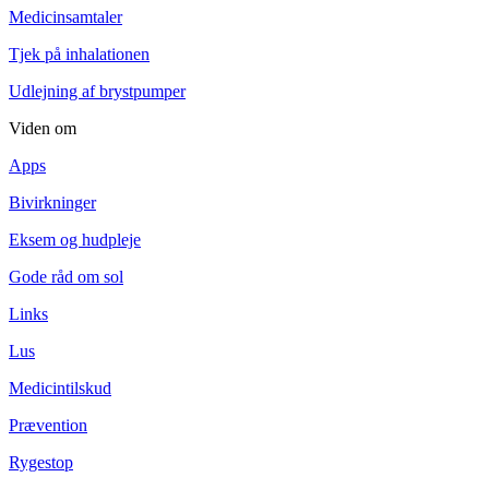
Medicinsamtaler
Tjek på inhalationen
Udlejning af brystpumper
Viden om
Apps
Bivirkninger
Eksem og hudpleje
Gode råd om sol
Links
Lus
Medicintilskud
Prævention
Rygestop