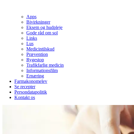
Apps
Bivirkninger
Eksem og hudpleje
Gode råd om sol
Links
Lus
Medicintilskud
Prævention
Rygestop
Trafikfarlig medicin
Informationsfilm
Ernæring
Farmakonomelev
Se recepter
Persondatapolitik
Kontakt os