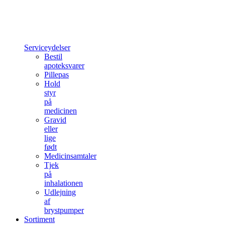
Serviceydelser
Bestil
apoteksvarer
Pillepas
Hold
styr
på
medicinen
Gravid
eller
lige
født
Medicinsamtaler
Tjek
på
inhalationen
Udlejning
af
brystpumper
Sortiment