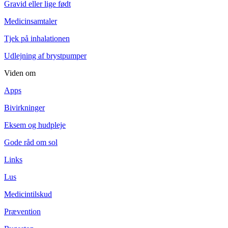
Gravid eller lige født
Medicinsamtaler
Tjek på inhalationen
Udlejning af brystpumper
Viden om
Apps
Bivirkninger
Eksem og hudpleje
Gode råd om sol
Links
Lus
Medicintilskud
Prævention