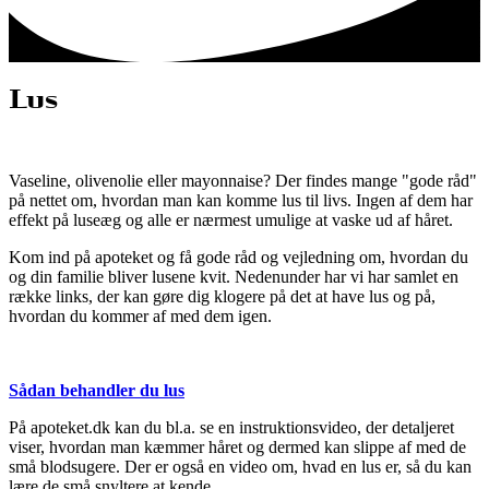
Lus
Vaseline, olivenolie eller mayonnaise? Der findes mange "gode råd"
på nettet om, hvordan man kan komme lus til livs. Ingen af dem har
effekt på luseæg og alle er nærmest umulige at vaske ud af håret.
Kom ind på apoteket og få gode råd og vejledning om, hvordan du
og din familie bliver lusene kvit. Nedenunder har vi har samlet en
række links, der kan gøre dig klogere på det at have lus og på,
hvordan du kommer af med dem igen.
Sådan behandler du lus
På apoteket.dk kan du bl.a. se en instruktionsvideo, der detaljeret
viser, hvordan man kæmmer håret og dermed kan slippe af med de
små blodsugere. Der er også en video om, hvad en lus er, så du kan
lære de små snyltere at kende.