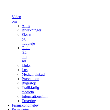
Viden
om
Apps
Bivirkninger
Eksem
og
hudpleje
Gode
råd
om
sol
Links
Lus
Medicintilskud
Prævention
Rygestop
Trafikfarlig
medicin
Informationsfilm
Ernæring
Farmakonomelev
Se recepter